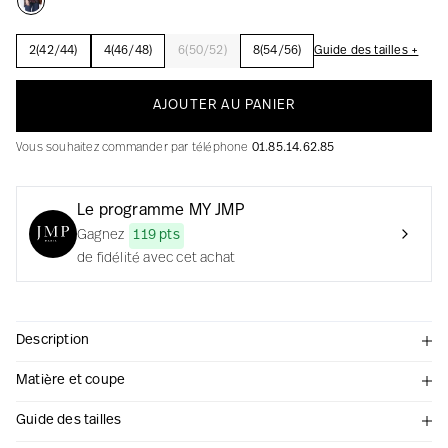
2(42/44)
4(46/48)
6(50/52)
8(54/56)
Guide des tailles +
La création avec audace et passion
AJOUTER AU PANIER
Vous souhaitez commander par téléphone
01.85.14.62.85
Le programme MY JMP
Gagnez
119 pts
de fidélité avec cet achat
Description
Matière et coupe
Guide des tailles