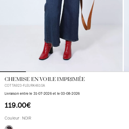
Blouses
Jeans
Blazers, Vestes
Blazers, Vestes
Tuniques
Blouses
Pulls
Manteaux
Ensembles
Tuniques
Accessoires
Chemises
Chemises
En ligne avec les courbes des femmes
CHEMISE EN VOILE IMPRIMÉE
COTTA923-FLEURK4610A
Livraison entre le 31-07-2026 et le 03-08-2026
119.00€
Couleur :
NOIR