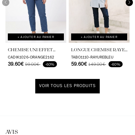
+ AJOUTER AU PANIER
+ AJOUTER AU PANIER
CHEMISE UNI EFFET
LONGUE CHEMISE RAYEE
SATINE EN VISCOSE
AVEC SERIGRAPHIE AU
CADIK1026-ORANGE2162
TABO1110-RAYUREBLEU
ECOVERO
39.60€
DOS
59.60€
99.00€
149.00€
-60%
-60%
VOIR TOUS LES PRODUITS
Découvrir notre univers
AVIS