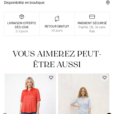
Disponibilité en boutique
Une fabrication responsable en France
LIVRAISON OFFERTE
PAIEMENT SÉCURISÉ
RETOUR GRATUIT
DÈS 130€
PayPal, CB, 3x sans
14 jours
2-3 jours
frais
VOUS AIMEREZ PEUT-
ÊTRE AUSSI
Notre actualité dans le journal