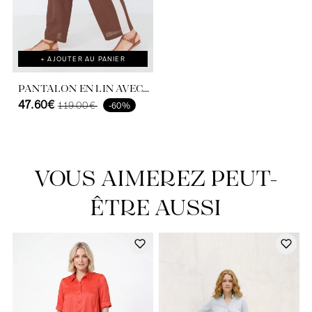
+ AJOUTER AU PANIER
PANTALON EN LIN AVEC
LARGE BANDE AUX
47.60€
119.00€
-60%
CÔTÉS.
VOUS AIMEREZ PEUT-
ÊTRE AUSSI
Découvrir notre univers