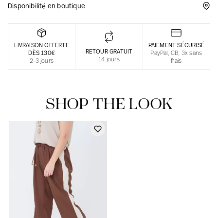
Disponibilité en boutique
Une fabrication responsable en France
LIVRAISON OFFERTE
PAIEMENT SÉCURISÉ
RETOUR GRATUIT
DÈS 130€
PayPal, CB, 3x sans
14 jours
2-3 jours
frais
SHOP THE LOOK
Notre actualité dans le journal