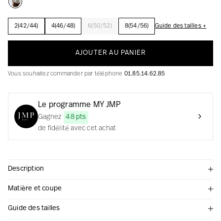
2(42/44)
4(46/48)
6(50/52)
8(54/56)
Guide des tailles +
La création avec audace et passion
AJOUTER AU PANIER
Vous souhaitez commander par téléphone
01.85.14.62.85
Le programme MY JMP
Gagnez
48 pts
de fidélité avec cet achat
Description
Matière et coupe
Guide des tailles