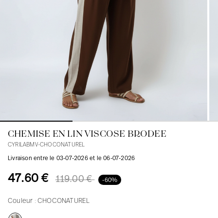
Blouses
Jeans
Blazers, Vestes
Blazers, Vestes
Tuniques
Blouses
Pulls
Manteaux
Ensembles
Tuniques
Accessoires
Chemises
Chemises
En ligne avec les courbes des femmes
CHEMISE EN LIN VISCOSE BRODEE
CYRILABMV-CHOCONATUREL
Livraison entre le 03-07-2026 et le 06-07-2026
47.60 €
119.00 €
-60%
Couleur :
CHOCONATUREL