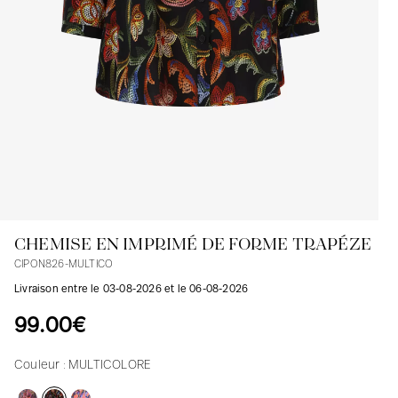
Blouses
Jeans
Blazers, Vestes
Blazers, Vestes
Tuniques
Blouses
Pulls
Manteaux
Ensembles
Tuniques
Accessoires
Chemises
Chemises
En ligne avec les courbes des femmes
CHEMISE EN IMPRIMÉ DE FORME TRAPÉZE
CIPON826-MULTICO
Livraison entre le 03-08-2026 et le 06-08-2026
99.00€
Couleur :
MULTICOLORE