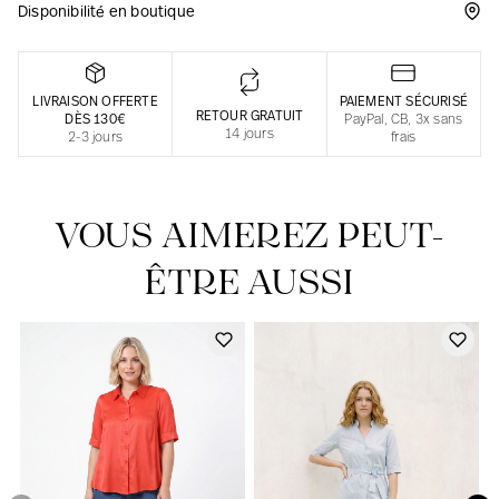
Disponibilité en boutique
Une fabrication responsable en France
LIVRAISON OFFERTE
PAIEMENT SÉCURISÉ
RETOUR GRATUIT
DÈS 130€
PayPal, CB, 3x sans
14 jours
2-3 jours
frais
VOUS AIMEREZ PEUT-
ÊTRE AUSSI
Notre actualité dans le journal