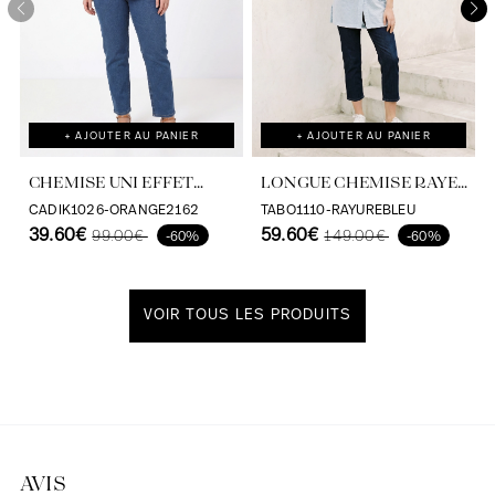
+ AJOUTER AU PANIER
+ AJOUTER AU PANIER
CHEMISE UNI EFFET
LONGUE CHEMISE RAYEE
SATINE EN VISCOSE
AVEC SERIGRAPHIE AU
CADIK1026-ORANGE2162
TABO1110-RAYUREBLEU
ECOVERO
39.60€
DOS
59.60€
99.00€
149.00€
-60%
-60%
VOIR TOUS LES PRODUITS
Découvrir notre univers
AVIS