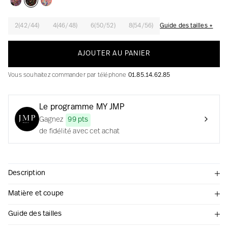
2(42/44)
4(46/48)
6(50/52)
8(54/56)
Guide des tailles +
La création avec audace et passion
AJOUTER AU PANIER
Vous souhaitez commander par téléphone
01.85.14.62.85
Le programme MY JMP
Gagnez
99 pts
de fidélité avec cet achat
Description
Matière et coupe
Guide des tailles