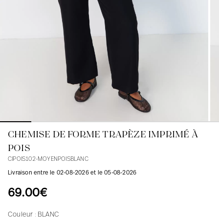
Blouses
Jeans
Blazers, Vestes
Blazers, Vestes
Tuniques
Blouses
Pulls
Manteaux
Ensembles
Tuniques
Accessoires
Chemises
Chemises
En ligne avec les courbes des femmes
CHEMISE DE FORME TRAPÈZE IMPRIMÉ À
POIS
CIPOIS102-MOYENPOISBLANC
Livraison entre le 02-08-2026 et le 05-08-2026
69.00€
Couleur :
BLANC