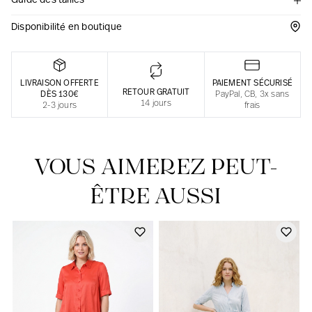
Guide des tailles
Une fabrication responsable en France
Disponibilité en boutique
LIVRAISON OFFERTE
PAIEMENT SÉCURISÉ
RETOUR GRATUIT
DÈS 130€
PayPal, CB, 3x sans
14 jours
2-3 jours
frais
VOUS AIMEREZ PEUT-
ÊTRE AUSSI
Notre actualité dans le journal