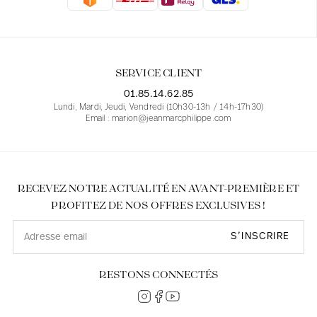
Blouses
Jeans
Blazers, Vestes
Blazers, Vestes
Tuniques
Blouses
Pulls
Manteaux
Ensembles
Tuniques
Accessoires
SERVICE CLIENT
Chemises
Chemises
En ligne avec les courbes des femmes
01.85.14.62.85
Lundi, Mardi, Jeudi, Vendredi (10h30-13h / 14h-17h30)
Email : marion@jeanmarcphilippe.com
RECEVEZ NOTRE ACTUALITÉ EN AVANT-PREMIÈRE ET
PROFITEZ DE NOS OFFRES EXCLUSIVES !
S’INSCRIRE
RESTONS CONNECTÉS