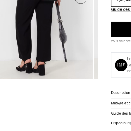
2(42/44
urs
Guide des t
urs
ux
Vous souhait
 Vestes
 Vestes
ux
res
L
G
de
Description
Matière et 
Guide des ta
Disponibili