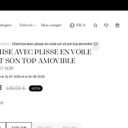
FR
|
€
utiques
Univers
Mon compte
mises
Chemise avec plisse en voile uni et son top amovible
/
ISE AVEC PLISSE EN VOILE
ET SON TOP AMOVIBLE
7-NOIR
onsable en France
Notre actualité dans le journal
re le 31-07-2026 et le 03-08-2026
 €
139.00 €
-60%
IR