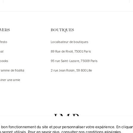
IVERS
BOUTIQUES
festo
Localisateur de boutiques
nal
89 Rue de Rivoli, 75001 Paris
books
95 rue Saint-Lazare, 75009 Paris
ramme de fidélité
2 rue Jean Roisin, 59 800 Lille
ainer une amie
 bon fonctionnement du site et pour personnaliser votre expérience. En cliquant
 seront utilisés. Pour en savoir plus, consultez
nos conditions générales
.