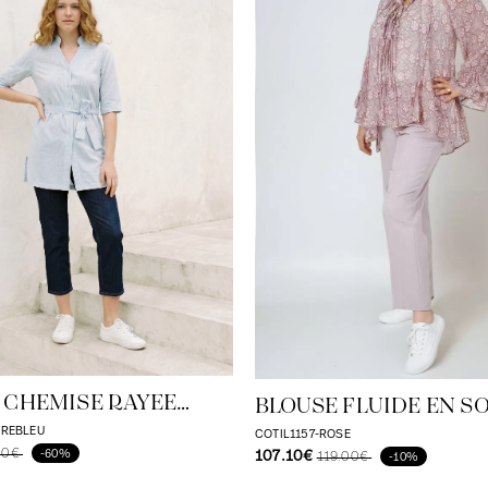
 CHEMISE RAYEE
BLOUSE FLUIDE EN SO
ERIGRAPHIE AU DOS
VISCOSE IMPRIMÉE.
UREBLEU
COTIL1157-ROSE
00€
107.10€
-60%
119.00€
-10%