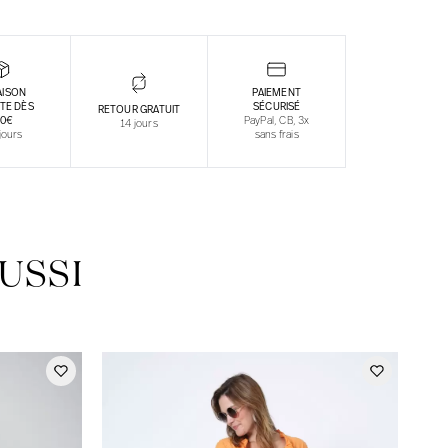
AISON
PAIEMENT
TE DÈS
SÉCURISÉ
RETOUR GRATUIT
30€
PayPal, CB, 3x
14 jours
jours
sans frais
USSI