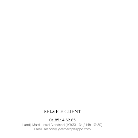
SERVICE CLIENT
01.85.14.62.85
Lundi, Mardi, Jeudi, Vendredi (10h30-13h / 14h-17h30)
Email : marion@jeanmarcphilippe.com