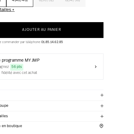
)
4(46/48)
6(50/52)
8(54/56)
ailles +
AJOUTER AU PANIER
ez commander par téléphone
01.85.14.62.85
e programme MY JMP
agnez
56 pts
 fidélité avec cet achat
coupe
illes
té en boutique