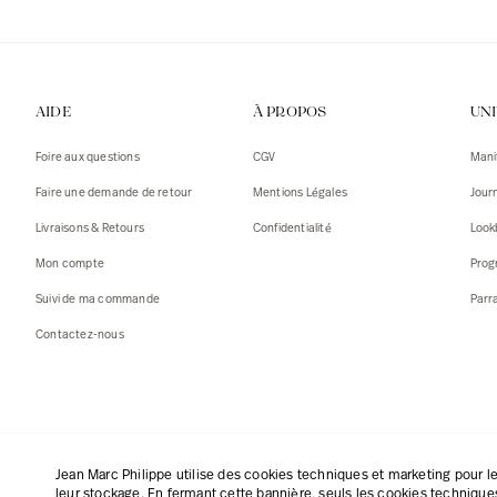
AIDE
À PROPOS
UN
Foire aux questions
CGV
Mani
Faire une demande de retour
Mentions Légales
Jour
Livraisons & Retours
Confidentialité
Look
Mon compte
Prog
Suivi de ma commande
Parr
Contactez-nous
Français
|
€
Jean Marc Philippe utilise des cookies techniques et marketing pour le
leur stockage. En fermant cette bannière, seuls les cookies techniques