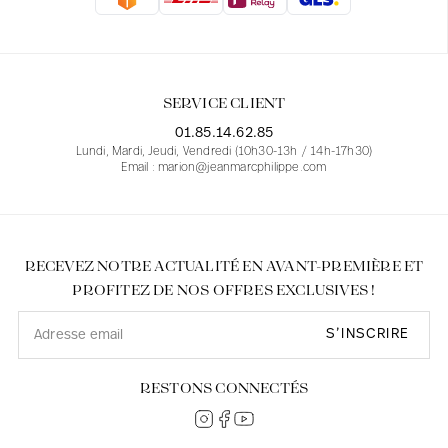
Blouses
Jeans
Blazers, Vestes
Blazers, Vestes
Tuniques
Blouses
Pulls
Manteaux
Ensembles
Tuniques
Accessoires
SERVICE CLIENT
Chemises
Chemises
En ligne avec les courbes des femmes
01.85.14.62.85
Lundi, Mardi, Jeudi, Vendredi (10h30-13h / 14h-17h30)
Email : marion@jeanmarcphilippe.com
RECEVEZ NOTRE ACTUALITÉ EN AVANT-PREMIÈRE ET
PROFITEZ DE NOS OFFRES EXCLUSIVES !
S’INSCRIRE
RESTONS CONNECTÉS