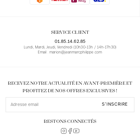
Blouses
Jeans
Blazers, Vestes
Blazers, Vestes
Tuniques
Blouses
Pulls
Manteaux
Ensembles
Tuniques
Accessoires
SERVICE CLIENT
Chemises
Chemises
En ligne avec les courbes des femmes
01.85.14.62.85
Lundi, Mardi, Jeudi, Vendredi (10h30-13h / 14h-17h30)
Email : marion@jeanmarcphilippe.com
RECEVEZ NOTRE ACTUALITÉ EN AVANT-PREMIÈRE ET
PROFITEZ DE NOS OFFRES EXCLUSIVES !
S’INSCRIRE
RESTONS CONNECTÉS