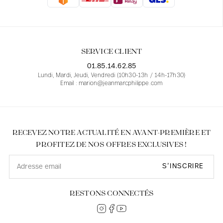
Blouses
Jeans
Blazers, Vestes
Blazers, Vestes
Tuniques
Blouses
Pulls
Manteaux
Ensembles
Tuniques
Accessoires
SERVICE CLIENT
Chemises
Chemises
En ligne avec les courbes des femmes
01.85.14.62.85
Lundi, Mardi, Jeudi, Vendredi (10h30-13h / 14h-17h30)
Email : marion@jeanmarcphilippe.com
RECEVEZ NOTRE ACTUALITÉ EN AVANT-PREMIÈRE ET
PROFITEZ DE NOS OFFRES EXCLUSIVES !
S’INSCRIRE
RESTONS CONNECTÉS