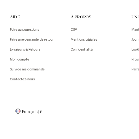
Gilets
Débarde
AIDE
À PROPOS
UN
Tshirts
Pulls
Débarde
Tshirts
Foire aux questions
CGV
Mani
Mantea
Gilets
Faire une demande de retour
Mentions Légales
Jour
Blazers,
Blazers,
Livraisons & Retours
Confidentialité
Look
Pulls
Mantea
Mon compte
Prog
Accessoi
Suivi de ma commande
Parr
Contactez-nous
Français
|
€