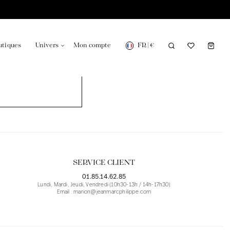
FR
|
€
utiques
Univers
Mon compte
onsable en France
Notre actualité dans le journal
SERVICE CLIENT
01.85.14.62.85
Lundi, Mardi, Jeudi, Vendredi (10h30-13h / 14h-17h30)
Email : marion@jeanmarcphilippe.com