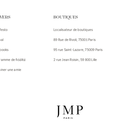
urs
IVERS
BOUTIQUES
urs
festo
Localisateur de boutiques
ux
nal
89 Rue de Rivoli, 75001 Paris
 Vestes
 Vestes
books
95 rue Saint-Lazare, 75009 Paris
ux
ramme de fidélité
2 rue Jean Roisin, 59 800 Lille
res
ainer une amie