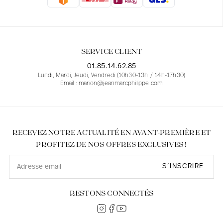
Blouses
Jeans
Blazers, Vestes
Blazers, Vestes
Tuniques
Blouses
Pulls
Manteaux
Ensembles
Tuniques
Accessoires
SERVICE CLIENT
Chemises
Chemises
En ligne avec les courbes des femmes
01.85.14.62.85
Lundi, Mardi, Jeudi, Vendredi (10h30-13h / 14h-17h30)
Email : marion@jeanmarcphilippe.com
RECEVEZ NOTRE ACTUALITÉ EN AVANT-PREMIÈRE ET
PROFITEZ DE NOS OFFRES EXCLUSIVES !
S’INSCRIRE
RESTONS CONNECTÉS