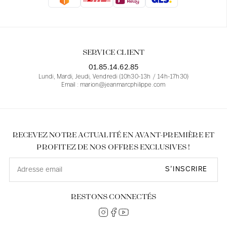
Blouses
Jeans
Blazers, Vestes
Blazers, Vestes
Tuniques
Blouses
Pulls
Manteaux
Ensembles
Tuniques
Accessoires
SERVICE CLIENT
Chemises
Chemises
En ligne avec les courbes des femmes
01.85.14.62.85
Lundi, Mardi, Jeudi, Vendredi (10h30-13h / 14h-17h30)
Email : marion@jeanmarcphilippe.com
RECEVEZ NOTRE ACTUALITÉ EN AVANT-PREMIÈRE ET
PROFITEZ DE NOS OFFRES EXCLUSIVES !
S’INSCRIRE
RESTONS CONNECTÉS