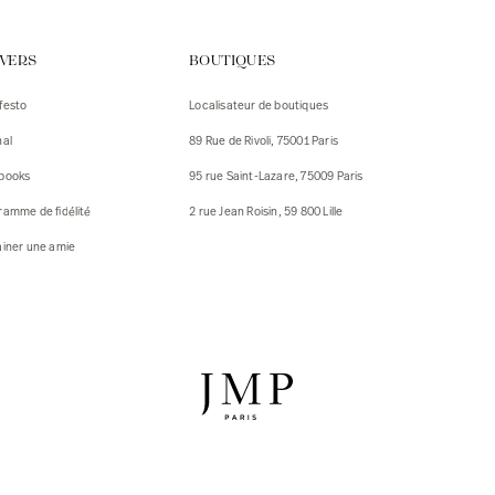
urs
IVERS
BOUTIQUES
urs
festo
Localisateur de boutiques
ux
nal
89 Rue de Rivoli, 75001 Paris
 Vestes
 Vestes
books
95 rue Saint-Lazare, 75009 Paris
ux
ramme de fidélité
2 rue Jean Roisin, 59 800 Lille
res
ainer une amie