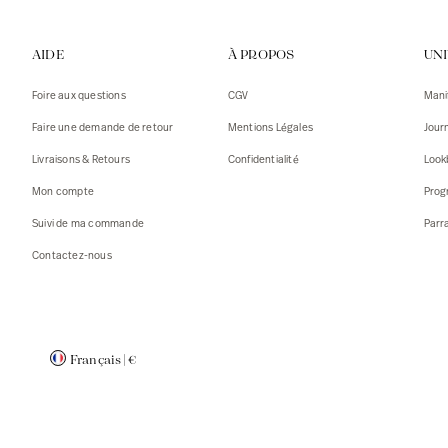
Gilets
Débarde
AIDE
À PROPOS
UN
Tshirts
Pulls
Débarde
Tshirts
Foire aux questions
CGV
Mani
Mantea
Gilets
Faire une demande de retour
Mentions Légales
Jour
Blazers,
Blazers,
Livraisons & Retours
Confidentialité
Look
Pulls
Mantea
Mon compte
Prog
Accessoi
Suivi de ma commande
Parr
Contactez-nous
Français
|
€