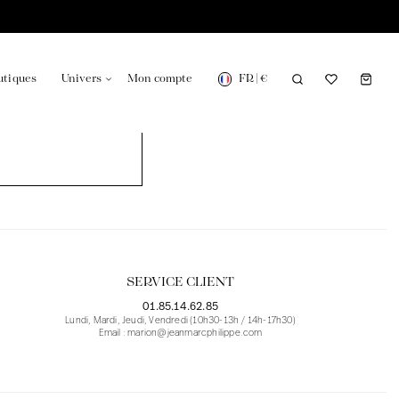
FR
|
€
utiques
Univers
Mon compte
onsable en France
Notre actualité dans le journal
SERVICE CLIENT
01.85.14.62.85
Lundi, Mardi, Jeudi, Vendredi (10h30-13h / 14h-17h30)
Email : marion@jeanmarcphilippe.com