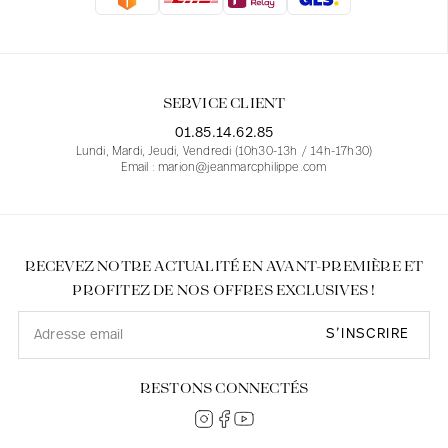
Blouses
Jeans
Blazers, Vestes
Blazers, Vestes
Tuniques
Blouses
Pulls
Manteaux
Ensembles
Tuniques
Accessoires
SERVICE CLIENT
Chemises
Chemises
En ligne avec les courbes des femmes
01.85.14.62.85
Lundi, Mardi, Jeudi, Vendredi (10h30-13h / 14h-17h30)
Email : marion@jeanmarcphilippe.com
RECEVEZ NOTRE ACTUALITÉ EN AVANT-PREMIÈRE ET
PROFITEZ DE NOS OFFRES EXCLUSIVES !
S’INSCRIRE
RESTONS CONNECTÉS