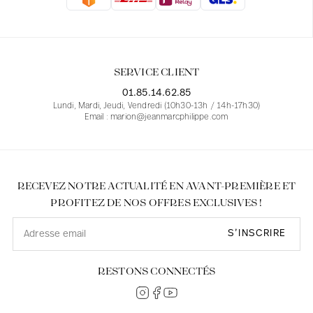
Blouses
Jeans
Blazers, Vestes
Blazers, Vestes
Tuniques
Blouses
Pulls
Manteaux
Ensembles
Tuniques
Accessoires
SERVICE CLIENT
Chemises
Chemises
En ligne avec les courbes des femmes
01.85.14.62.85
Lundi, Mardi, Jeudi, Vendredi (10h30-13h / 14h-17h30)
Email : marion@jeanmarcphilippe.com
RECEVEZ NOTRE ACTUALITÉ EN AVANT-PREMIÈRE ET
PROFITEZ DE NOS OFFRES EXCLUSIVES !
S’INSCRIRE
RESTONS CONNECTÉS