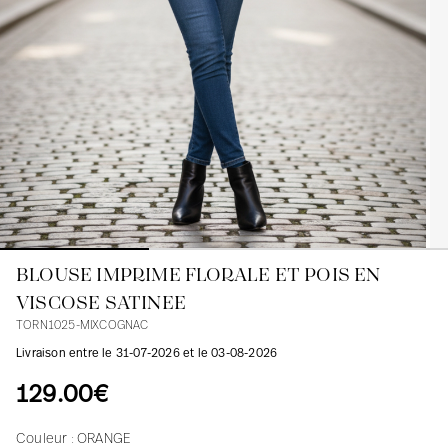
Blouses
Jeans
Blazers, Vestes
Blazers, Vestes
Tuniques
Blouses
Pulls
Manteaux
Ensembles
Tuniques
Accessoires
Chemises
Chemises
En ligne avec les courbes des femmes
BLOUSE IMPRIME FLORALE ET POIS EN
VISCOSE SATINEE
TORN1025-MIXCOGNAC
Livraison entre le 31-07-2026 et le 03-08-2026
129.00€
Couleur :
ORANGE