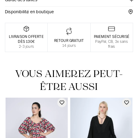
Guide des tailles
Une fabrication responsable en France
Disponibilité en boutique
LIVRAISON OFFERTE
PAIEMENT SÉCURISÉ
RETOUR GRATUIT
DÈS 130€
PayPal, CB, 3x sans
14 jours
2-3 jours
frais
VOUS AIMEREZ PEUT-
ÊTRE AUSSI
Notre actualité dans le journal