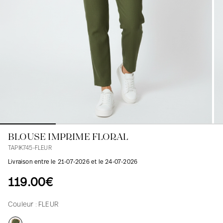
Blouses
Jeans
Blazers, Vestes
Blazers, Vestes
Tuniques
Blouses
Pulls
Manteaux
Ensembles
Tuniques
Accessoires
Chemises
Chemises
En ligne avec les courbes des femmes
BLOUSE IMPRIME FLORAL
TAPIK745-FLEUR
Livraison entre le 21-07-2026 et le 24-07-2026
119.00€
Couleur :
FLEUR