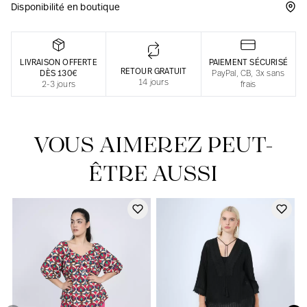
Disponibilité en boutique
Une fabrication responsable en France
LIVRAISON OFFERTE
PAIEMENT SÉCURISÉ
RETOUR GRATUIT
DÈS 130€
PayPal, CB, 3x sans
14 jours
2-3 jours
frais
VOUS AIMEREZ PEUT-
ÊTRE AUSSI
Notre actualité dans le journal