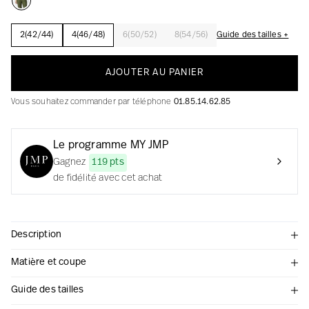
2(42/44)
4(46/48)
6(50/52)
8(54/56)
Guide des tailles +
La création avec audace et passion
AJOUTER AU PANIER
Vous souhaitez commander par téléphone
01.85.14.62.85
Le programme MY JMP
Gagnez
119 pts
de fidélité avec cet achat
Description
Matière et coupe
Guide des tailles