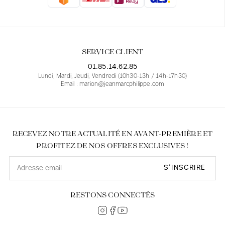
Blouses
Jeans
Blazers, Vestes
Blazers, Vestes
Tuniques
Blouses
Pulls
Manteaux
Ensembles
Tuniques
Accessoires
SERVICE CLIENT
Chemises
Chemises
En ligne avec les courbes des femmes
01.85.14.62.85
Lundi, Mardi, Jeudi, Vendredi (10h30-13h / 14h-17h30)
Email : marion@jeanmarcphilippe.com
RECEVEZ NOTRE ACTUALITÉ EN AVANT-PREMIÈRE ET
PROFITEZ DE NOS OFFRES EXCLUSIVES !
S’INSCRIRE
RESTONS CONNECTÉS