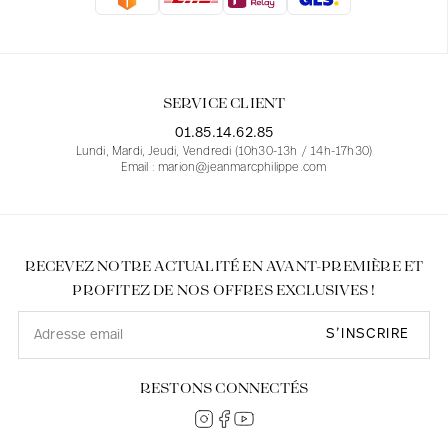
Blouses
Jeans
Blazers, Vestes
Blazers, Vestes
Tuniques
Blouses
Pulls
Manteaux
Ensembles
Tuniques
Accessoires
SERVICE CLIENT
Chemises
Chemises
En ligne avec les courbes des femmes
01.85.14.62.85
Lundi, Mardi, Jeudi, Vendredi (10h30-13h / 14h-17h30)
Email : marion@jeanmarcphilippe.com
RECEVEZ NOTRE ACTUALITÉ EN AVANT-PREMIÈRE ET
PROFITEZ DE NOS OFFRES EXCLUSIVES !
S’INSCRIRE
RESTONS CONNECTÉS