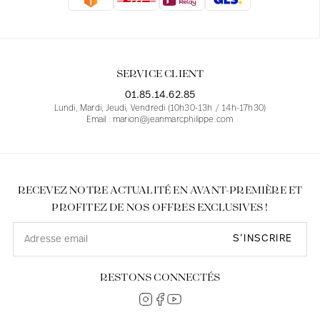
Blouses
Jeans
Blazers, Vestes
Blazers, Vestes
Tuniques
Blouses
Pulls
Manteaux
Ensembles
Tuniques
Accessoires
SERVICE CLIENT
Chemises
Chemises
En ligne avec les courbes des femmes
01.85.14.62.85
Lundi, Mardi, Jeudi, Vendredi (10h30-13h / 14h-17h30)
Email : marion@jeanmarcphilippe.com
RECEVEZ NOTRE ACTUALITÉ EN AVANT-PREMIÈRE ET
PROFITEZ DE NOS OFFRES EXCLUSIVES !
S’INSCRIRE
RESTONS CONNECTÉS