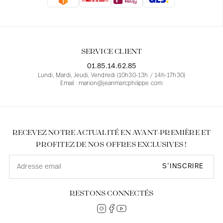
Blouses
Jeans
Blazers, Vestes
Blazers, Vestes
Tuniques
Blouses
Pulls
Manteaux
Ensembles
Tuniques
Accessoires
SERVICE CLIENT
Chemises
Chemises
En ligne avec les courbes des femmes
01.85.14.62.85
Lundi, Mardi, Jeudi, Vendredi (10h30-13h / 14h-17h30)
Email : marion@jeanmarcphilippe.com
RECEVEZ NOTRE ACTUALITÉ EN AVANT-PREMIÈRE ET
PROFITEZ DE NOS OFFRES EXCLUSIVES !
S’INSCRIRE
RESTONS CONNECTÉS