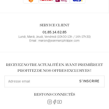
Blouses
Jeans
Blazers, Vestes
Blazers, Vestes
Tuniques
Blouses
Pulls
Manteaux
Ensembles
Tuniques
Accessoires
SERVICE CLIENT
Chemises
Chemises
En ligne avec les courbes des femmes
01.85.14.62.85
Lundi, Mardi, Jeudi, Vendredi (10h30-13h / 14h-17h30)
Email : marion@jeanmarcphilippe.com
RECEVEZ NOTRE ACTUALITÉ EN AVANT-PREMIÈRE ET
PROFITEZ DE NOS OFFRES EXCLUSIVES !
S’INSCRIRE
RESTONS CONNECTÉS