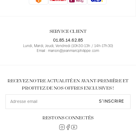
Blouses
Jeans
Blazers, Vestes
Blazers, Vestes
Tuniques
Blouses
Pulls
Manteaux
Ensembles
Tuniques
Accessoires
SERVICE CLIENT
Chemises
Chemises
En ligne avec les courbes des femmes
01.85.14.62.85
Lundi, Mardi, Jeudi, Vendredi (10h30-13h / 14h-17h30)
Email : marion@jeanmarcphilippe.com
RECEVEZ NOTRE ACTUALITÉ EN AVANT-PREMIÈRE ET
PROFITEZ DE NOS OFFRES EXCLUSIVES !
S’INSCRIRE
RESTONS CONNECTÉS