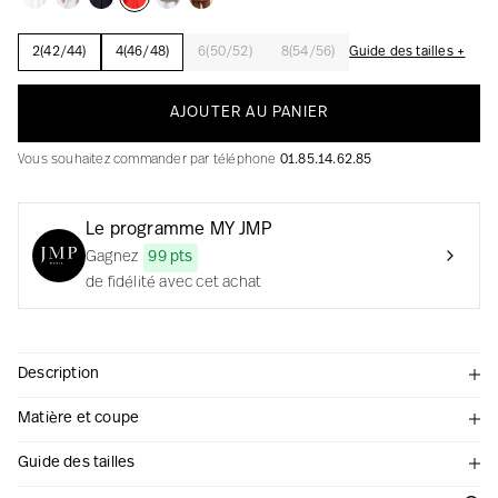
2(42/44)
4(46/48)
6(50/52)
8(54/56)
Guide des tailles +
La création avec audace et passion
AJOUTER AU PANIER
Vous souhaitez commander par téléphone
01.85.14.62.85
Le programme MY JMP
Gagnez
99 pts
de fidélité avec cet achat
Description
Matière et coupe
Guide des tailles