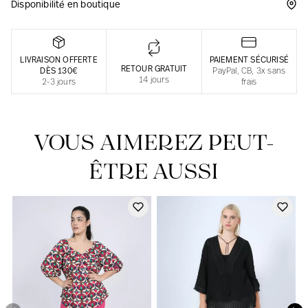
Disponibilité en boutique
Une fabrication responsable en France
LIVRAISON OFFERTE
PAIEMENT SÉCURISÉ
RETOUR GRATUIT
DÈS 130€
PayPal, CB, 3x sans
14 jours
2-3 jours
frais
VOUS AIMEREZ PEUT-
ÊTRE AUSSI
Notre actualité dans le journal