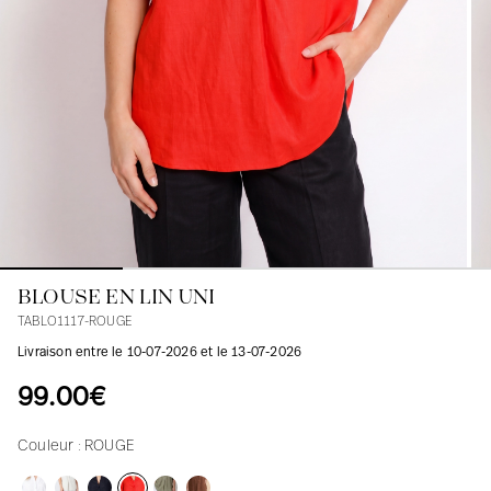
Blouses
Jeans
Blazers, Vestes
Blazers, Vestes
Tuniques
Blouses
Pulls
Manteaux
Ensembles
Tuniques
Accessoires
Chemises
Chemises
En ligne avec les courbes des femmes
BLOUSE EN LIN UNI
TABLO1117-ROUGE
Livraison entre le 10-07-2026 et le 13-07-2026
99.00€
Couleur :
ROUGE