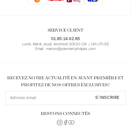
Blouses
Jeans
Blazers, Vestes
Blazers, Vestes
Tuniques
Blouses
Pulls
Manteaux
Ensembles
Tuniques
Accessoires
SERVICE CLIENT
Chemises
Chemises
En ligne avec les courbes des femmes
01.85.14.62.85
Lundi, Mardi, Jeudi, Vendredi (10h30-13h / 14h-17h30)
Email : marion@jeanmarcphilippe.com
RECEVEZ NOTRE ACTUALITÉ EN AVANT-PREMIÈRE ET
PROFITEZ DE NOS OFFRES EXCLUSIVES !
S’INSCRIRE
RESTONS CONNECTÉS