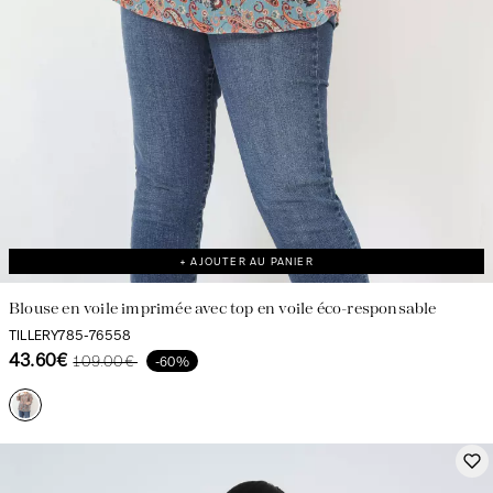
+ AJOUTER AU PANIER
Blouse en voile imprimée avec top en voile éco-responsable
TILLERY785-76558
43.60€
109.00€
-60%