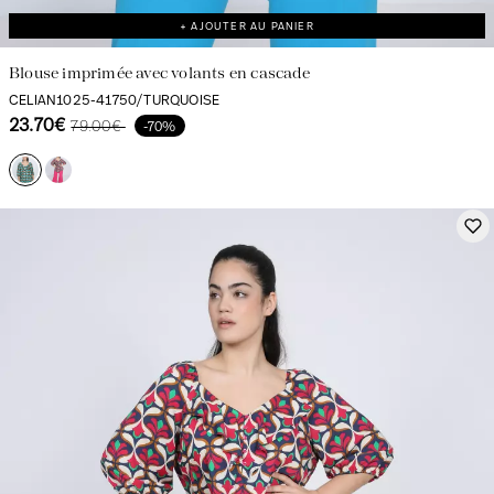
+ AJOUTER AU PANIER
Blouse imprimée avec volants en cascade
CELIAN1025-41750/TURQUOISE
23.70€
79.00€
-70%
La création avec audace et passion