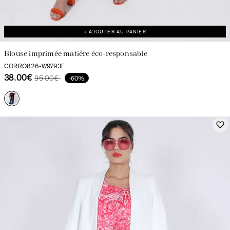
+ AJOUTER AU PANIER
Blouse imprimée matière éco-responsable
CORRO826-W9793F
38.00€
95.00€
-60%