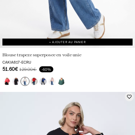
+ AJOUTER AU PANIER
Blouse trapeze superposee en voile unie
CAKIA817-ECRU
51.60€
129.00€
-60%