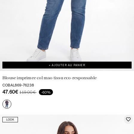
+ AJOUTER AU PANIER
Blouse imprimee col mao tissu eco-responsable
COBAL869-76238
47.60€
119.00€
-60%
LOOK