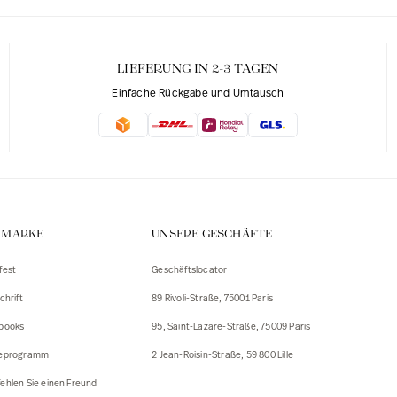
LIEFERUNG IN 2-3 TAGEN
Einfache Rückgabe und Umtausch
E MARKE
UNSERE GESCHÄFTE
fest
Geschäftslocator
chrift
89 Rivoli-Straße, 75001 Paris
books
95, Saint-Lazare-Straße, 75009 Paris
eprogramm
2 Jean-Roisin-Straße, 59 800 Lille
ehlen Sie einen Freund