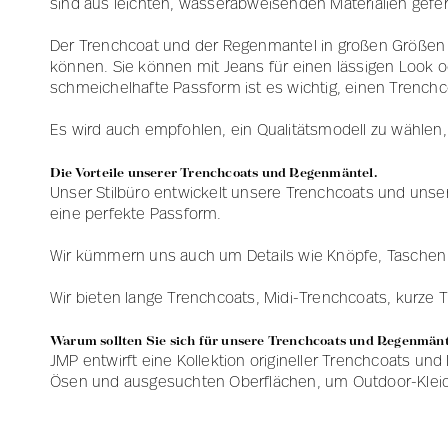
sind aus leichten, wasserabweisenden Materialien gefer
Westen
Tanktop
Der Trenchcoat und der Regenmantel in großen Größen sin
T-Shirts
Pullover
können. Sie können mit Jeans für einen lässigen Look o
Tanktop
T-Shirts
schmeichelhafte Passform ist es wichtig, einen Trenchcoa
Mäntel
Westen
Es wird auch empfohlen, ein Qualitätsmodell zu wählen,
Blazer, 
Blazer, 
Pullover
Mäntel
Die Vorteile unserer Trenchcoats und Regenmäntel.
Unser Stilbüro entwickelt unsere Trenchcoats und unser
Zubehör
eine perfekte Passform.
Wir kümmern uns auch um Details wie Knöpfe, Taschen u
Wir bieten lange Trenchcoats, Midi-Trenchcoats, kurze Tr
Warum sollten Sie sich für unsere Trenchcoats und Regenmänt
JMP entwirft eine Kollektion origineller Trenchcoats un
Ösen und ausgesuchten Oberflächen, um Outdoor-Kleidu