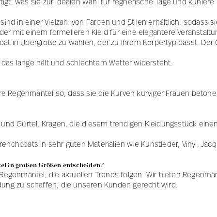
tigt, was sie zur idealen Wahl für regnerische Tage und kühler
s
d in einer Vielzahl von Farben und Stilen erhältlich, sodass si
der mit einem formelleren Kleid für eine elegantere Veranstalt
s
t in Übergröße zu wählen, der zu Ihrem Körpertyp passt. Der Gür
 das lange hält und schlechtem Wetter widersteht.
Jacken
Jacken
e Regenmäntel so, dass sie die Kurven kurviger Frauen betonen
nd Gürtel, Kragen, die diesem trendigen Kleidungsstück einen
enchcoats in sehr guten Materialien wie Kunstleder, Vinyl, Jacq
el in großen Größen entscheiden?
d Regenmäntel, die aktuellen Trends folgen. Wir bieten Regenmä
ng zu schaffen, die unseren Kunden gerecht wird.