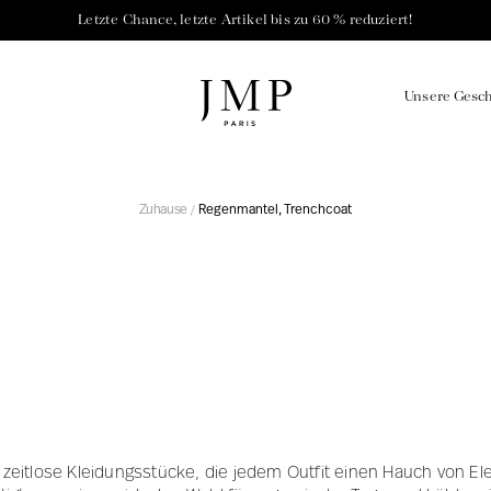
Letzte Chance, letzte Artikel bis zu 60 % reduziert!
Unsere Gesch
Zuhause
Regenmantel, Trenchcoat
/
ENTS
CHANCE
blichen Kurven
Schöpfung mit Kühnheit und
Verantwortungsvolle 
Leidenschaft
Frankreich
e
eitlose Kleidungsstücke, die jedem Outfit einen Hauch von El