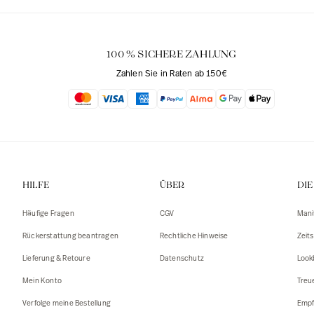
100 % SICHERE ZAHLUNG
Zahlen Sie in Raten ab 150€
HILFE
ÜBER
DI
Häufige Fragen
CGV
Mani
Rückerstattung beantragen
Rechtliche Hinweise
Zeits
Lieferung & Retoure
Datenschutz
Look
Mein Konto
Treu
Verfolge meine Bestellung
Empf