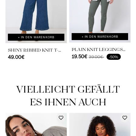
+ IN DEN WARENKORB
+ IN DEN WARENKORB
PLAIN KNIT LEGGINGS
SHINY RIBBED KNIT T-
WITH ROW OF BUTTONS
19.50€
39.00€
SHIRT.
49.00€
-50%
VIELLEICHT GEFÄLLT
ES IHNEN AUCH
Entdecken Sie unser Universum