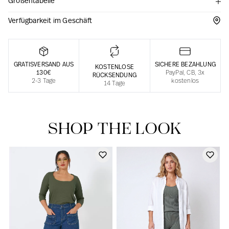
Größentabelle
Verantwortungsvolle Herstellung in Frankreich
Verfügbarkeit im Geschäft
GRATISVERSAND AUS
SICHERE BEZAHLUNG
KOSTENLOSE
130€
PayPal, CB, 3x
RÜCKSENDUNG
2-3 Tage
kostenlos
14 Tage
SHOP THE LOOK
Unsere Nachrichten in der Zeitung