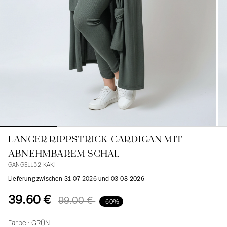
Blusen
Jeans
Blazer, Jacken
Blazer, Jacken
Tuniken
Blusen
Pullover
Mäntel
Sets
Tuniken
Zubehör
Hemden
Hemden
Entsprechend den weiblichen Kurven
LANGER RIPPSTRICK-CARDIGAN MIT
ABNEHMBAREM SCHAL
GANGE1152-KAKI
Lieferung zwischen 31-07-2026 und 03-08-2026
39.60 €
99.00 €
-60%
Farbe :
GRÜN