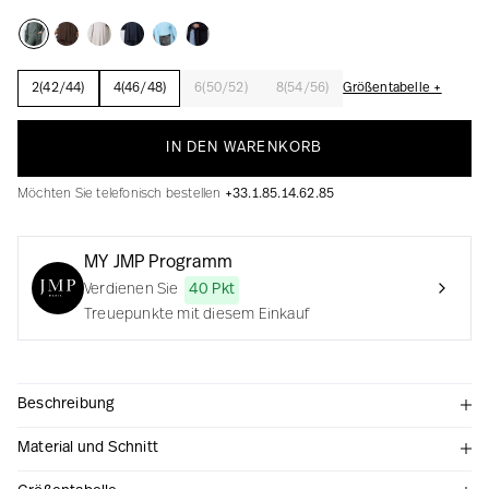
2(42/44)
4(46/48)
6(50/52)
8(54/56)
Größentabelle +
Schöpfung mit Kühnheit und Leidenschaft
IN DEN WARENKORB
Möchten Sie telefonisch bestellen
+33.1.85.14.62.85
MY JMP Programm
Verdienen Sie
40 Pkt
Treuepunkte mit diesem Einkauf
Beschreibung
Material und Schnitt