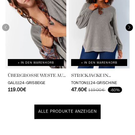
+ IN DEN WARENKORB
+ IN DEN WARENKORB
ÜBERGROSSE WESTE AUS R
STRICKJACKE IN
IPPSTRICK
SCHLICHTEM STRICK
GALI1124-GRISBEIGE
TONTON1124-GRISCHINE
119.00€
47.60€
119.00€
-60%
ALLE PRODUKTE ANZEIGEN