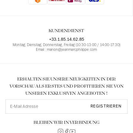
Blusen
Jeans
Blazer, Jacken
Blazer, Jacken
Tuniken
Blusen
Pullover
Mäntel
Sets
Tuniken
Zubehör
KUNDENDIENST
Hemden
Hemden
Entsprechend den weiblichen Kurven
+33.1.85.14.62.85
Montag, Dienstag, Donnerstag, Freitag (10:30-13:00 / 14:00-17:30)
Email : marion@jeanmarcphilippe.com
ERHALTEN SIE UNSERE NEUIGKEITEN IN DER
VORSCHAU ALS ERSTES UND PROFITIEREN SIE VON
UNSEREN EXKLUSIVEN ANGEBOTEN !
REGISTRIEREN
BLEIBEN WIR IN VERBINDUNG