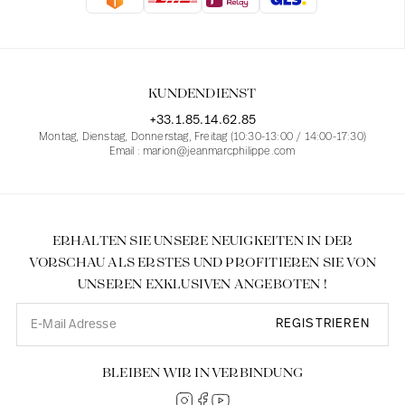
Blusen
Jeans
Blazer, Jacken
Blazer, Jacken
Tuniken
Blusen
Pullover
Mäntel
Sets
Tuniken
Zubehör
KUNDENDIENST
Hemden
Hemden
Entsprechend den weiblichen Kurven
+33.1.85.14.62.85
Montag, Dienstag, Donnerstag, Freitag (10:30-13:00 / 14:00-17:30)
Email : marion@jeanmarcphilippe.com
ERHALTEN SIE UNSERE NEUIGKEITEN IN DER
VORSCHAU ALS ERSTES UND PROFITIEREN SIE VON
UNSEREN EXKLUSIVEN ANGEBOTEN !
REGISTRIEREN
BLEIBEN WIR IN VERBINDUNG