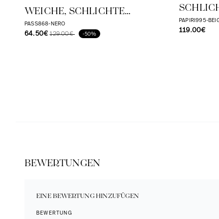
SCHLICH
WEICHE, SCHLICHTE
PAPIRI995-BEI
CULOTTES AUS MODAL-
PASS868-NERO
119.00€
64.50€
129.00€
-50%
STRICK
BEWERTUNGEN
EINE BEWERTUNG HINZUFÜGEN
BEWERTUNG