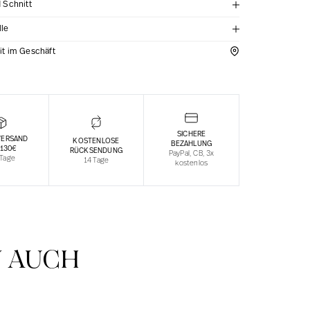
d Schnitt
lle
it im Geschäft
SICHERE
VERSAND
KOSTENLOSE
BEZAHLUNG
 130€
RÜCKSENDUNG
PayPal, CB, 3x
 Tage
14 Tage
kostenlos
N AUCH