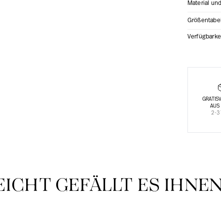
Material un
Größentabe
Verfügbarke
GRATIS
AUS
2-3
EICHT GEFÄLLT ES IHNE