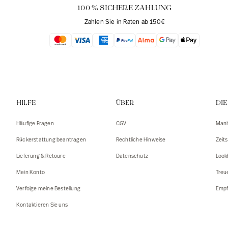
100 % SICHERE ZAHLUNG
Zahlen Sie in Raten ab 150€
HILFE
ÜBER
DI
Häufige Fragen
CGV
Mani
Rückerstattung beantragen
Rechtliche Hinweise
Zeits
Lieferung & Retoure
Datenschutz
Look
Mein Konto
Treu
Verfolge meine Bestellung
Empf
Kontaktieren Sie uns