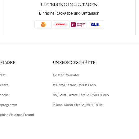
LIEFERUNG IN 2-3 TAGEN
Einfache Rückgabe und Umtausch
E MARKE
UNSERE GESCHÄFTE
fest
Geschäftslocator
chrift
89 Rivoli-Straße, 75001 Paris
books
95, Saint-Lazare-Straße, 75009 Paris
eprogramm
2 Jean-Roisin-Straße, 59 800 Lille
ehlen Sie einen Freund