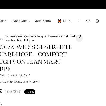
DE
|
€
äfte
Die Marke
Mein Konto
Schwarz-weiß gestreifte Jacquardhose – Comfort Stretch
se
/
von Jean Marc Philippe
ARZ-WEISS GESTREIFTE J
ARDHOSE – COMFORT S
Herstellung in
Unsere Nachrichten in der Zeitung
CH VON JEAN MARC P
PPE
-RAYURE/NOIRBLANC
ischen 10-07-2026 und 13-07-2026
 €
109.00 €
-60%
S