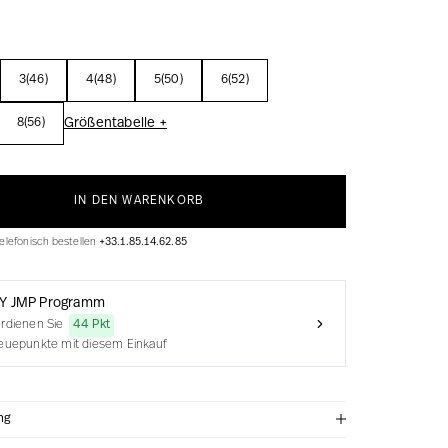
3(46)
4(48)
5(50)
6(52)
Größentabelle +
8(56)
IN DEN WARENKORB
elefonisch bestellen
+33.1.85.14.62.85
Y JMP Programm
rdienen Sie
44 Pkt
euepunkte mit diesem Einkauf
ng