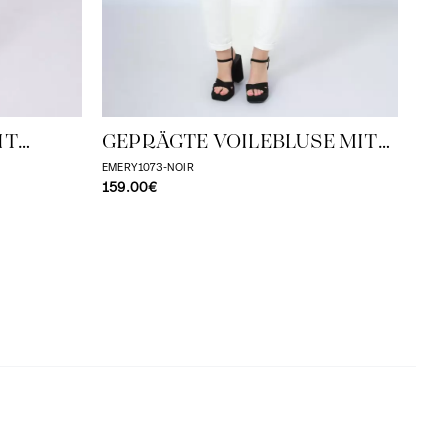
MI
TILL
43.
VO
IT
GEPRÄGTE VOILEBLUSE MIT
ÜSCHEN
TON/TON-STREIFENEFFEKT
EMERY1073-NOIR
159.00€