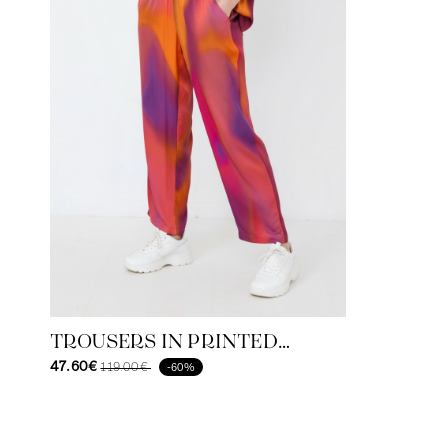
TROUSERS IN PRINTED
VISCOSE SATIN
47.60€
119.00€
-60%