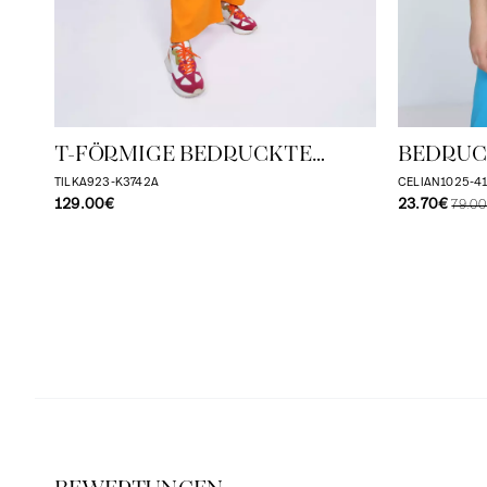
T-FÖRMIGE BEDRUCKTE
BEDRUC
VOILEBLUSE
KASKAD
TILKA923-K3742A
CELIAN1025-4
129.00€
23.70€
79.0