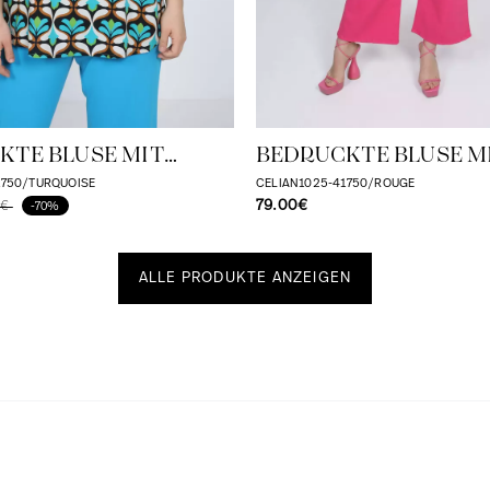
KTE BLUSE MIT
BEDRUCKTE BLUSE M
IERENDEN RÜSCHEN
KASKADIERENDEN R
1750/TURQUOISE
CELIAN1025-41750/ROUGE
79.00€
0€
-70%
ALLE PRODUKTE ANZEIGEN