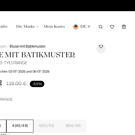
DE
|
€
äfte
Die Marke
Mein Konto
usen
Bluse mit Batikmuster
/
E MIT BATIKMUSTER
3-TYEORANGE
ischen 03-07-2026 und 06-07-2026
Herstellung in
Unsere Nachrichten in der Zeitung
 €
119.00 €
-50%
ORANGE
)
4(46/48)
6(50/52)
8(54/56)