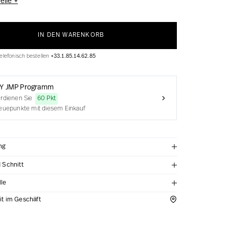
elle +
IN DEN WARENKORB
elefonisch bestellen
+33.1.85.14.62.85
Y JMP Programm
rdienen Sie
60 Pkt
euepunkte mit diesem Einkauf
ng
d Schnitt
lle
it im Geschäft