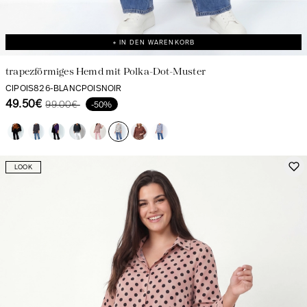
+ IN DEN WARENKORB
trapezförmiges Hemd mit Polka-Dot-Muster
CIPOIS826-BLANCPOISNOIR
49.50€
99.00€
-50%
LOOK