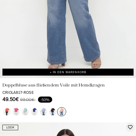
+ IN DEN WARENKORB
Doppelbluse aus fließendem Voile mit Hemdkragen
CRIOLA817-ROSE
49.50€
99.00€
-50%
LOOK