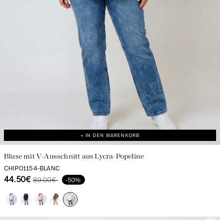
+ IN DEN WARENKORB
Bluse mit V-Ausschnitt aus Lycra-Popeline
CHIPO1154-BLANC
44.50€
89.00€
-50%