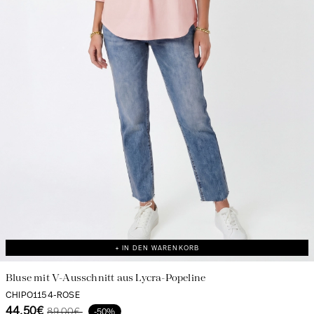
+ IN DEN WARENKORB
Bluse mit V-Ausschnitt aus Lycra-Popeline
CHIPO1154-ROSE
44.50€
89.00€
-50%