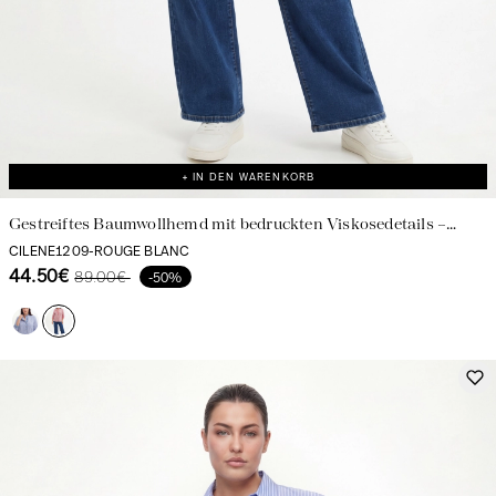
+ IN DEN WARENKORB
Gestreiftes Baumwollhemd mit bedruckten Viskosedetails –
femininer und eleganter Stil
CILENE1209-ROUGE BLANC
44.50€
89.00€
-50%