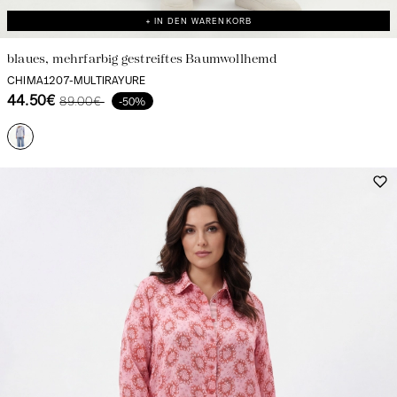
+ IN DEN WARENKORB
blaues, mehrfarbig gestreiftes Baumwollhemd
CHIMA1207-MULTIRAYURE
44.50€
89.00€
-50%
Schöpfung mit Kühnheit und Leidenschaft