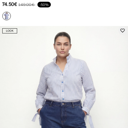
74.50€
149.00€
-50%
LOOK