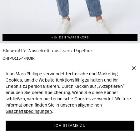
+ IN DEN WARENKORB
Bluse mit V-Ausschnitt aus Lycra-Popeline
CHIPO1154-NOIR
44.50€
89.00€
-50%
Jean Marc Philippe verwendet technische und Marketing-
Cookies, um die Website funktionsfähig zu halten und Ihr
Erlebnis zu personalisieren. Durch Klicken auf „Akzeptieren“
erlauben Sie deren Speicherung. Wenn Sie diese Banner
LOOK
schließen, werden nur technische Cookies verwendet. Weitere
Informationen finden Sie in
unseren allgemeinen
Geschäftsbedingungen
.
ICH STIMME ZU