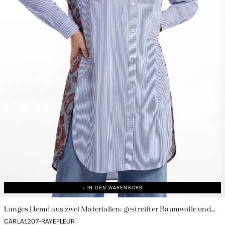
+ IN DEN WARENKORB
Langes Hemd aus zwei Materialien: gestreifter Baumwolle und
bedrucktem Lyocell
CARLA1207-RAYEFLEUR