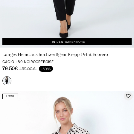
+ IN DEN WARENKORB
Langes Hemd aus hochwertigem Krepp-Print Ecovero
CACIO1189-NOIROCREBOISE
79.50€
159.00€
-50%
LOOK