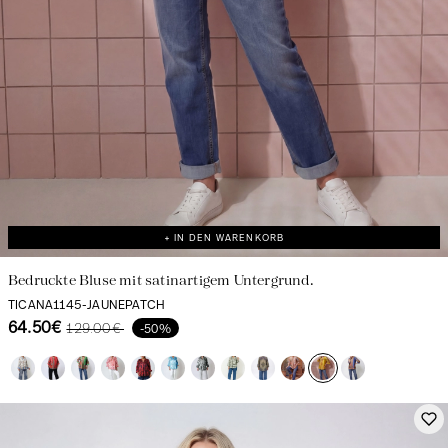
+ IN DEN WARENKORB
Bedruckte Bluse mit satinartigem Untergrund.
TICANA1145-JAUNEPATCH
64.50€
129.00€
-50%