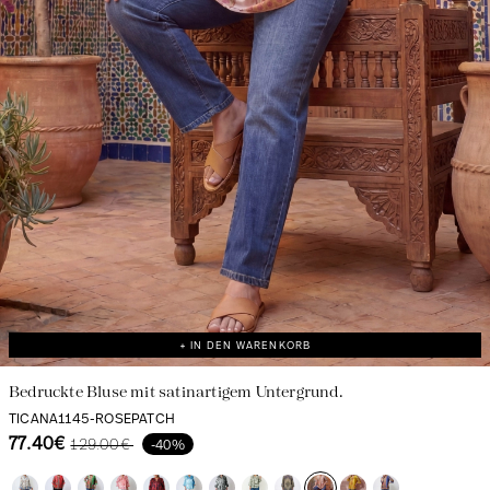
Entdecken Sie unser Universum
+ IN DEN WARENKORB
Bedruckte Bluse mit satinartigem Untergrund.
TICANA1145-ROSEPATCH
77.40€
129.00€
-40%