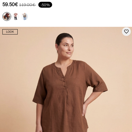
59.50€
119.00€
-50%
LOOK