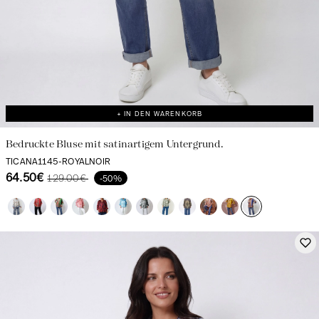
+ IN DEN WARENKORB
Bedruckte Bluse mit satinartigem Untergrund.
TICANA1145-ROYALNOIR
64.50€
129.00€
-50%