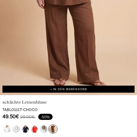
+ IN DEN WARENKORB
schlichte Leinenbluse
TABLO1117-CHOCO
49.50€
99.00€
-50%