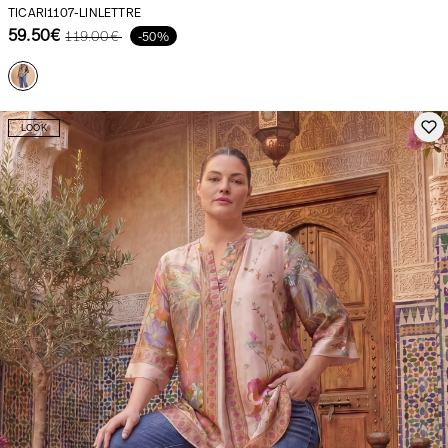
TICARI1107-LINLETTRE
59.50€
119.00€
-50%
Unsere Nachrichten in der Zeitung
LOOK