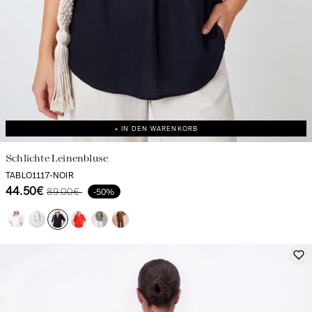
+ IN DEN WARENKORB
Schlichte Leinenbluse
TABLO1117-NOIR
44.50€
89.00€
-50%